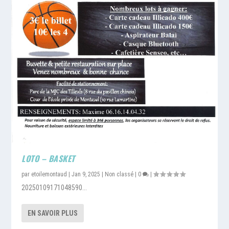
LOTO – BASKET
par
etoilemontaud
|
Jan 9, 2025
|
Non classé
|
0
|
20250109171048590...
EN SAVOIR PLUS