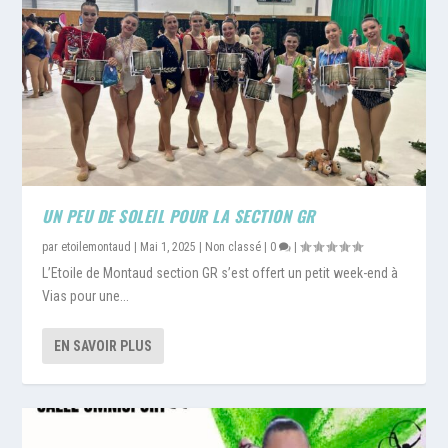
UN PEU DE SOLEIL POUR LA SECTION GR
par
etoilemontaud
|
Mai 1, 2025
|
Non classé
|
0
|
L’Etoile de Montaud section GR s’est offert un petit week-end à
Vias pour une...
EN SAVOIR PLUS