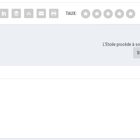
TAUX:
L’Etoile procède à 
S