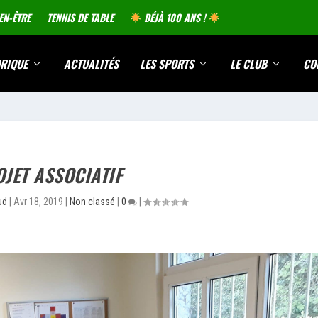
EN-ÊTRE
TENNIS DE TABLE
DÉJÀ 100 ANS !
RIQUE
ACTUALITÉS
LES SPORTS
LE CLUB
CO
JET ASSOCIATIF
ud
|
Avr 18, 2019
|
Non classé
|
0
|